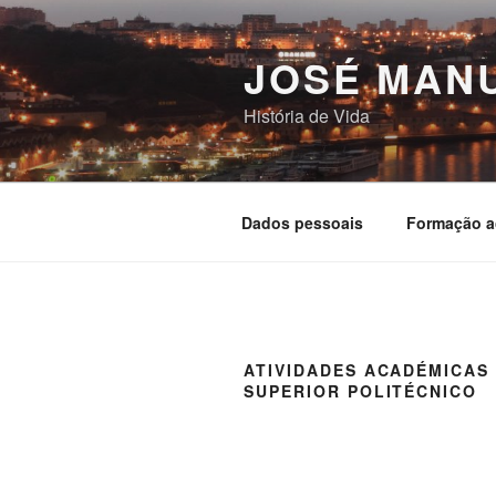
Saltar
para
JOSÉ MANU
o
conteúdo
História de Vida
Dados pessoais
Formação ac
ATIVIDADES ACADÉMICAS
SUPERIOR POLITÉCNICO